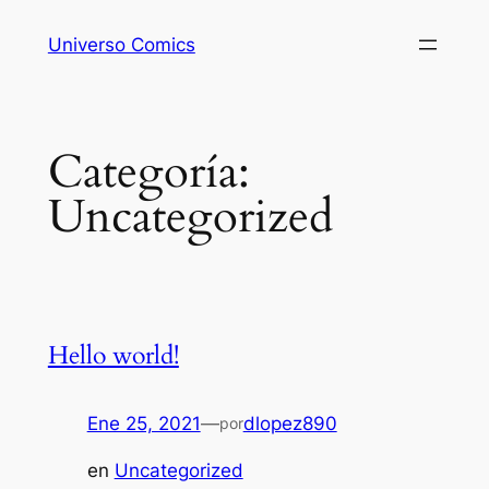
Saltar
Universo Comics
al
contenido
Categoría:
Uncategorized
Hello world!
Ene 25, 2021
—
dlopez890
por
en
Uncategorized